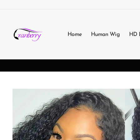
Passer
au
contenu
Home
Human Wig
HD 
3-7 Worki
FREE SHIPPING