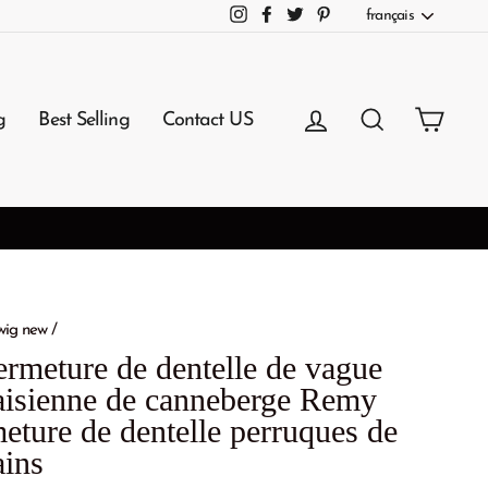
Langue
français
Instagram
Facebook
Twitter
Pinterest
Se connecter
Rechercher
Panie
g
Best Selling
Contact US
wig new
/
ermeture de dentelle de vague
aisienne de canneberge Remy
meture de dentelle perruques de
ins