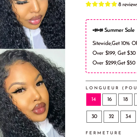
8 review
📣📣 Summer Sale 
Sitewide,Get 10% O
Over $199, Get $30
Over $299,Get $50
LONGUEUR (POU
14
16
18
30
32
34
FERMETURE