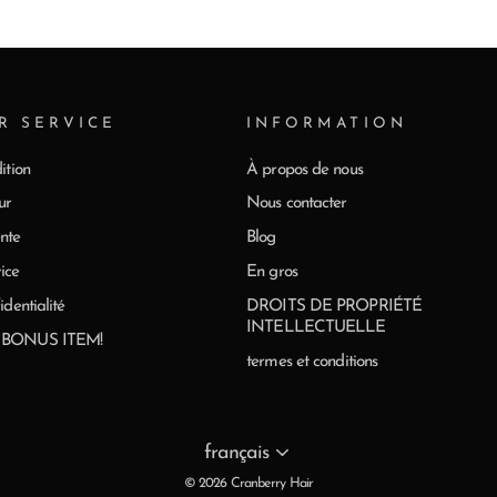
R SERVICE
INFORMATION
ition
À propos de nous
ur
Nous contacter
nte
Blog
ice
En gros
identialité
DROITS DE PROPRIÉTÉ
INTELLECTUELLE
0 BONUS ITEM!
termes et conditions
Langue
français
© 2026 Cranberry Hair