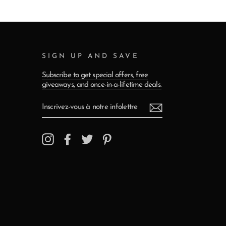
SIGN UP AND SAVE
Subscribe to get special offers, free
giveaways, and once-in-a-lifetime deals.
INSCRIVEZ-
VOUS
À
NOTRE
INFOLETTRE
Instagram
Facebook
Twitter
Pinterest