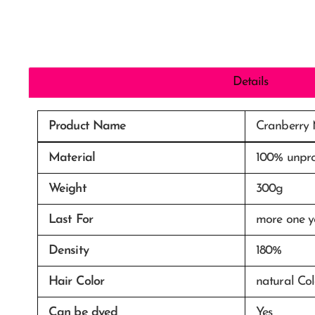
Details
Product Name
Cranberry 
Material
100% unpro
Weight
300g
Last For
more one y
Density
180%
Hair Color
natural Col
Can be dyed
Yes