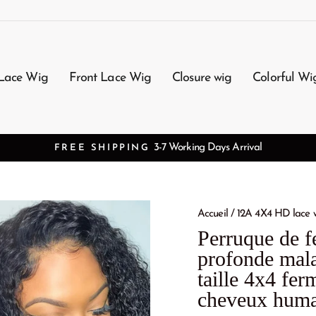
Lace Wig
Front Lace Wig
Closure wig
Colorful Wi
ng Days Arrival
Accueil
/
12A 4X4 HD lace 
Perruque de f
profonde mal
taille 4x4 fer
cheveux huma