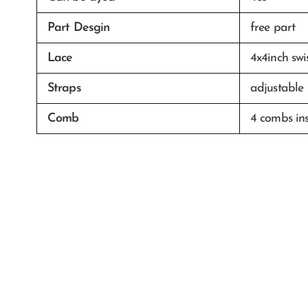
Part Desgin
free part
Lace
4x4inch swi
Straps
adjustable
Comb
4 combs in