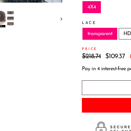
4X4
LACE
transparent
H
PRICE
Prix
Prix
$218.74
$109.37
régulier
réduit
Pay in 4 interest-free 