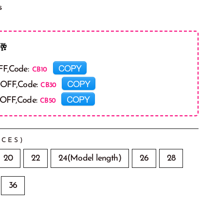
s
🥂
COPY
FF,Code:
COPY
 OFF,Code:
COPY
 OFF,Code:
CES)
20
22
24(Model length)
26
28
36